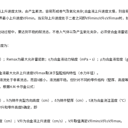
液上升速度太快，会产生紊流，容易形成卷气及氧化夹杂;合金液上升速度太慢，则容
界最小上升速度V升min。当实际上升速度处于二者之间即V升min≤V升≤V升max
流动过程中，要达到平稳的层流态，不卷入气体以及产生氧化夹杂，必须使合金液雷诺
速度为：
）；Remax为最大允许雷诺数；η为合金液动力粘度（mPa·s）；ρ为合金液密度（g/
。
金液最大允许上升速度V升max取决于型腔结构特性（水力半径）。
腔内液流处于非紊流态，而且V越小，液流越平稳。但针对不同的零件结构（壁厚、高度
。根据H.M.卡尔金公式：
s），h为铸件充型方向高度（cm），δ为铸件壁厚（cm），t浇为合金浇注温度（℃）
V升和零件高度h确定，即
cm）；V升为合金液上升速度（cm/s），V升取值满足V升min≤V升≤V升max。