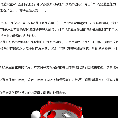
附近设置4个圆形内浇道，如果按照水力学条件及热节圆法计算出单个内浇道直径为3
加保温套，计算得直径为35mm。
提出的方法计算的内浇道（简称方案二），用AnyCasting软件进行凝固模拟，预
在内浇道上方高亮度区域即铸件厚大部位，同时也是最后凝固部位缩孔缩松倾向非常
，得不到内浇道内铝液补缩。
浇道上方热节点的缩孔缩松倾向已经基本消失，热节点得到了良好的补缩。说明本文
，残余熔体最终逐步推移到内浇道处，实现了较好的顺序凝固模式，补缩通道畅通。可
固顺序起着重要的作用。本文用平方根定律推导出的算法比热节圆法更准确。该算法
浇道直径为50mm，或者35mm（内浇道加保温套）。并通过凝固模拟比较，证实了
数建立数学模型设计的内浇道更能满足补缩需要。