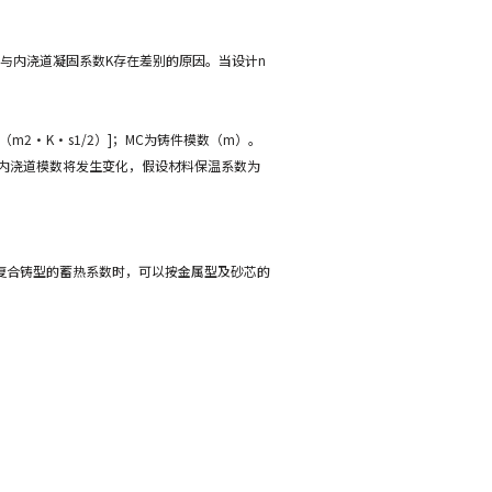
与内浇道凝固系数K存在差别的原因。当设计n
/（m2·K·s1/2）]；MC为铸件模数（m）。
内浇道模数将发生变化，假设材料保温系数为
芯复合铸型的蓄热系数时，可以按金属型及砂芯的