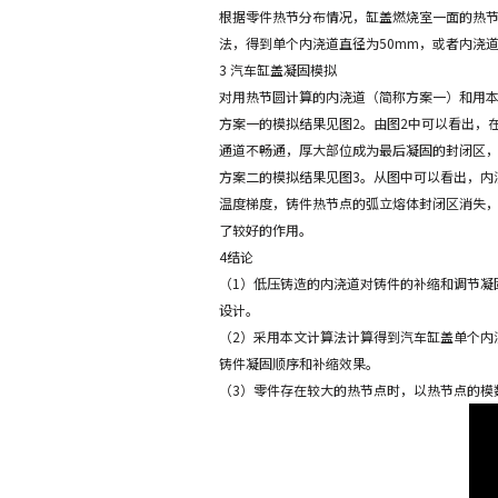
根据零件热节分布情况，缸盖燃烧室一面的热节
法，得到单个内浇道直径为50mm，或者内浇道
3 汽车缸盖凝固模拟
对用热节圆计算的内浇道（简称方案一）和用本文
方案一的模拟结果见图2。由图2中可以看出，
通道不畅通，厚大部位成为最后凝固的封闭区
方案二的模拟结果见图3。从图中可以看出，内
温度梯度，铸件热节点的弧立熔体封闭区消失
了较好的作用。
4结论
（1）低压铸造的内浇道对铸件的补缩和调节凝
设计。
（2）采用本文计算法计算得到汽车缸盖单个内
铸件凝固顺序和补缩效果。
（3）零件存在较大的热节点时，以热节点的模