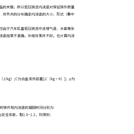
晶的关键。所以低压铸造内浇道对保证铸件质量
、热节点的分布确定内浇道的大小、形式（集中
但由于汽车缸盖低压铸造中进排气道、水套等采
浇道结果不准确，补缩效果并不好。在计算内浇
kg）;C为合金液热容量[J/（kg·K）]；ρ为
此时铸件和内浇道的凝固时间分别为
，δ为安全系数，取1.0~1.2，则得到：