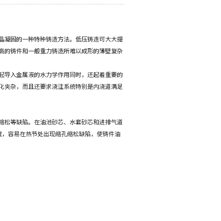
晶凝固的一种特种铸造方法。低压铸造可大大提
高的铸件和一般重力铸造所难以成形的薄壁复杂
起导入金属液的水力学作用同时，还起着重要的
化夹杂，而且还要求浇注系统特别是内浇道满足
缩松等缺陷。在油池砂芯、水套砂芯和进排气道
度，容易在热节处出现缩孔缩松缺陷，使铸件油