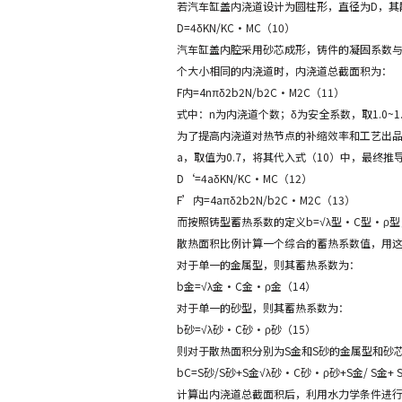
若汽车缸盖内浇道设计为圆柱形，直径为D，其
D=4δKN/KC·MC（10）
汽车缸盖内腔采用砂芯成形，铸件的凝固系数与
个大小相同的内浇道时，内浇道总截面积为：
F内=4nπδ2b2N/b2C·M2C（11）
式中：n为内浇道个数；δ为安全系数，取1.0~1.
为了提高内浇道对热节点的补缩效率和工艺出
a，取值为0.7，将其代入式（10）中，最终
D‘=4aδKN/KC·MC（12）
F’内=4aπδ2b2N/b2C·M2C（13）
而按照铸型蓄热系数的定义b=√λ型·C型·
散热面积比例计算一个综合的蓄热系数值，用
对于单一的金属型，则其蓄热系数为：
b金=√λ金·C金·ρ金（14）
对于单一的砂型，则其蓄热系数为：
b砂=√λ砂·C砂·ρ砂（15）
则对于散热面积分别为S金和S砂的金属型和砂
bC=S砂/S砂+S金√λ砂·C砂·ρ砂+S金/ S金+
计算出内浇道总截面积后，利用水力学条件进行