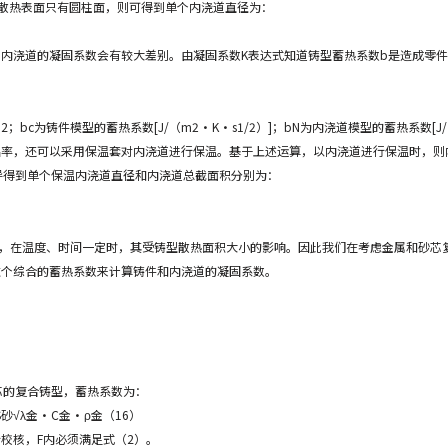
散热表面只有圆柱面，则可得到单个内浇道直径为：
内浇道的凝固系数会有较大差别。由凝固系数K表达式知道铸型蓄热系数b是造成零件
2；bc为铸件模型的蓄热系数[J/（m2·K·s1/2）]；bN为内浇道模型的蓄热系数[J
品率，还可以采用保温套对内浇道进行保温。基于上述运算，以内浇道进行保温时，则
推导得到单个保温内浇道直径和内浇道总截面积分别为：
ρ型，在温度、时间一定时，其受铸型散热面积大小的影响。因此我们在考虑金属和砂
这个综合的蓄热系数来计算铸件和内浇道的凝固系数。
芯的复合铸型，蓄热系数为：
 S砂√λ金·C金·ρ金（16）
校核，F内必须满足式（2）。