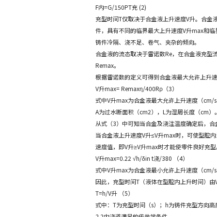
F内=G/150PT充 (2)
充型时间T仅取决于合金液上升速度V升。合金
件，具有不同的临界最大上升速度V升max和临
铸件冷隔、浇不足、卷气、夹杂的倾向。
合金液的流态取决于雷诺数Re，在合金液充型
Remax。
根据雷诺数的定义可得到合金液最大允许上升
V升max= Remaxη/400Rρ（3）
式中V升max为合金液最大允许上升速度（cm/s
A为过水断面积（cm2），L为湿周长度（cm）
从式（3）中可知当合金及浇注温度确定后，合
当合金液上升速度V升≤V升max时，可使型
速度值，即V升≥V升max时才能使零件良好充型
V升max=0.22 √h/δin t浇/380 （4）
式中V升max为合金液最小允许上升速度（cm/
因此，充型时间T（液体在型腔内上升时间）由
T=h/V升 （5）
式中：T为充型时间（s）；h为铸件充型方向高度（
2.2内浇道满足的传热学条件