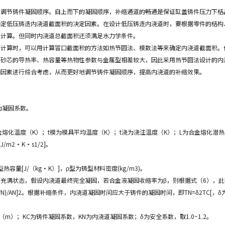
，调节铸件凝固顺序。自上而下的凝固顺序，补缩通道的畅通是保证缸盖铸件压力下结
确定低压铸造内浇道截面积的决定因素。在设计低压铸造内浇道时，要根据零件的结构
独计算。但同时内浇道总截面积还须满足水力学条件。
件计算时，可以用计算冒口截面积的方法如热节圆法、模数法等来确定内浇道截面积。
而砂芯的导热率、热容量等热物性参数与金属型相差较大，因此采用热节圆法设计的内
响因素进行综合考虑，从而更好地调节铸件凝固顺序，提高内浇道的补缩效果。
为凝固系数。
熔化温度（K）；t模为模具平均温度（K）；t浇为浇注温度（K）；L为合金熔化潜热（J/
/m2·K·s1/2]。
热容量[J/（kg·K）]，ρ型为铸型材料密度(kg/m3)。
充满状态，假设内浇道最终完全凝固，若合金液凝固收缩率为β，则根据式（6），
K2N[(VN+βVN)/AN]2。根据补缩条件，内浇道凝固时间应大于铸件的凝固时间，即TN=δ2TC[
m）；KC为铸件凝固系数，KN为内浇道凝固系数；δ为安全系数，取1.0~1.2。