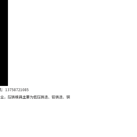
3758721085
行业，压铸模具主要为低压铸造、铝铸造、铜