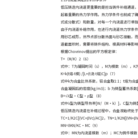
低压铸造内浇道更重要的是担当铸件补缩通道
起着重要的热力学作用。热力学条件也就成了
式或分散式）和数量，对每一个内浇道进行单
由于内浇道补缩作用，在进行内浇道热力学条
用砂芯成形，热节点部分散热面与砂芯接触，
道截面积时，需要将铸件结构、模具材料等影
根据Chovrinov提出的平方根定律：
T=（M/K）2（6）
式中：T为凝固时间（s），M为模数（m），K
K=k(t熔-t模) /[L+(t浇-t熔)C]p（7）
式中k为合金比热系数，铝合金取1:1；t熔为合金
合金凝固后的密度(kg/m3)；b 为铸型蓄热系数[J
B=√λ型·C型·ρ型 （8）
式中λ型为铸型导热率[W/（M·k）]，C型为铸型
低压铸造内浇道在补缩过程中，合金液始终处于
TC=1/K2C[(VC+βVc)/AC]2，TN=1/
MN=δKN/KC·MC（9）
式中：MN为内浇道模数（m）；MC为铸件模数（