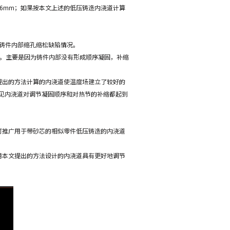
6mm；如果按本文上述的低压铸造内浇道计算
测铸件内部缩孔缩松缺陷情况。
大。主要是因为铸件内部没有形成顺序凝固，补缩
提出的方法计算的内浇道使温度场建立了较好的
见内浇道对调节凝固顺序和对热节的补缩都起到
可推广用于带砂芯的相似零件低压铸造的内浇道
用本文提出的方法设计的内浇道具有更好地调节