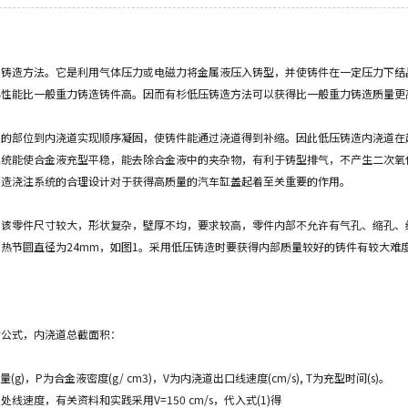
种铸造方法。它是利用气体压力或电磁力将金属液压入铸型，并使铸件在一定压力下结
学性能比一般重力铸造铸件高。因而有杉低压铸造方法可以获得比一般重力铸造质量更
道的部位到内浇道实现顺序凝固，使铸件能通过浇道得到补缩。因此低压铸造内浇道在
系统能使合金液充型平稳，能去除合金液中的夹杂物，有利于铸型排气，不产生二次氧
铸造浇注系统的合理设计对于获得高质量的汽车缸盖起着至关重要的作用。
，该零件尺寸较大，形状复杂，壁厚不均，要求较高，零件内部不允许有气孔、缩孔、
热节圆直径为24mm，如图1。采用低压铸造时要获得内部质量较好的铸件有较大难
暂公式，内浇道总截面积：
g)，P为合金液密度(g/ cm3)，V为内浇道出口线速度(cm/s), T为充型时间(s)。
速度，有关资料和实践采用V=150 cm/s，代入式(1)得