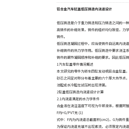
铝合金汽车缸盖低压铸造内浇道设计
低压铸造是介于重力铸造和压力铸造之间的一
高铸件的补缩效果，铸件的组织均匀致密，力
铸件。
低压铸造凝固过程中，应当使铸件自远离内浇
补缩铸件的热力学作用。低压铸造中要求浇注
铸件的调节凝固顺序和补缩的要求。因此低压
1汽车缸盖零件情况概述
本文研究的零件为轿车四缸发动机铝合金缸盖
砂芯之间呈对称分布着主要的六个厚大热节点，
池腔或水冷腔在试压时出现渗漏。
2缸盖低压铸造内浇道设计计算
2.1内浇道满足的水力学条件
合金液在浇注温度下可视为牛顿液体，根据阿
F内=G/PVT充 (1)
式中：F内为内浇道总截面积(cm2)，G为铸件重量(
为保证内浇道充填不出现紊流，必须限定内浇道处线