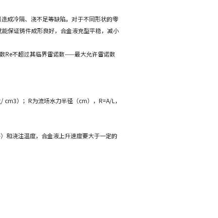
易造成冷隔、浇不足等缺陷。对于不同形状的零
时，就能保证铸件成形良好，合金液充型平稳，减小
数Re不超过其临界雷诺数——最大允许雷诺数
 cm3）；R为流场水力半径（cm），R=A/L，
等）和浇注温度，合金液上升速度要大于一定的