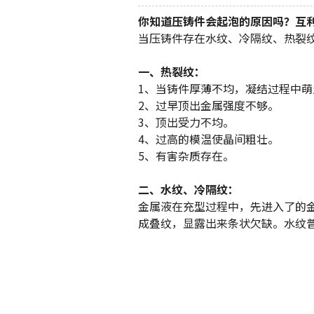
你知道压铸件会起泡的原因吗？互
当压铸件存在水纹、冷隔纹、热裂
一、热裂纹：
1、当铸件厚薄不均，凝结过程中萌
2、过早顶出金属强度不够。
3、顶出受力不均。
4、过高的模温使晶间粗壮。
5、有害杂质存在。
二、水纹、冷隔纹：
金属液在充型过程中，先进入了的
成叠纹，显露出来条状欠缺。水纹