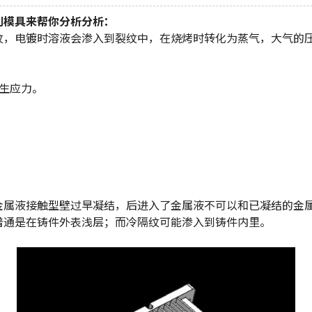
利模具来帮你分析分析：
纹，电镀时溶液会渗入到裂纹中，在烧烤时转化为蒸气，大气的
生应力。
金属液接触型壁过早凝结，后进入了金属液不可以和已凝结的金
普通是在铸件外表浅层；而冷隔纹可能渗入到铸件内里。