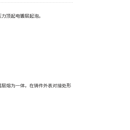
压力顶起电镀层起泡。
属层熔为一体，在铸件外表对接处形